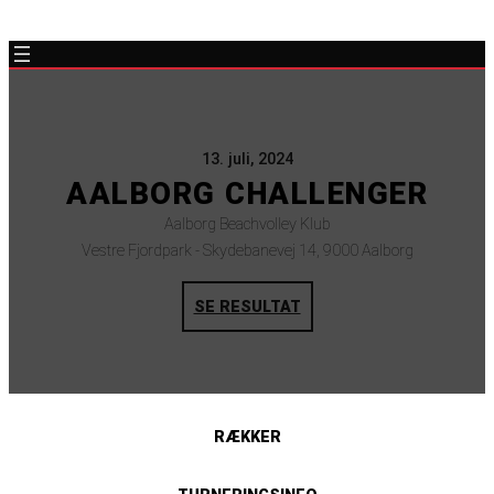
13. juli, 2024
AALBORG CHALLENGER
Aalborg Beachvolley Klub
Vestre Fjordpark - Skydebanevej 14, 9000 Aalborg
SE RESULTAT
RÆKKER