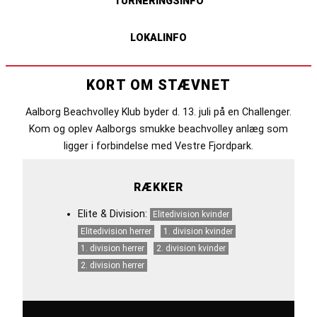
TURNERINGSINFO
LOKALINFO
KORT OM STÆVNET
Aalborg Beachvolley Klub byder d. 13. juli på en Challenger.
Kom og oplev Aalborgs smukke beachvolley anlæg som
ligger i forbindelse med Vestre Fjordpark.
RÆKKER
Elite & Division:
Elitedivision kvinder
Elitedivision herrer
1. division kvinder
1. division herrer
2. division kvinder
2. division herrer