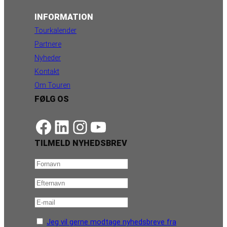
INFORMATION
Tourkalender
Partnere
Nyheder
Kontakt
Om Touren
FØLG OS
https://www.facebook.com/danishbeachvolleytour
LinkedIn
Instagram
YouTube
TILMELD NYHEDSBREV
Jeg vil gerne modtage nyhedsbreve fra