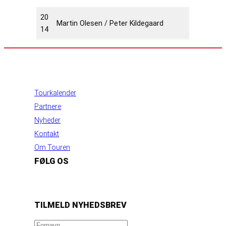
20
Martin Olesen / Peter Kildegaard
14
INFORMATION
Tourkalender
Partnere
Nyheder
Kontakt
Om Touren
FØLG OS
https://www.facebook.com/danishbeachvolleytour
LinkedIn
Instagram
YouTube
TILMELD NYHEDSBREV