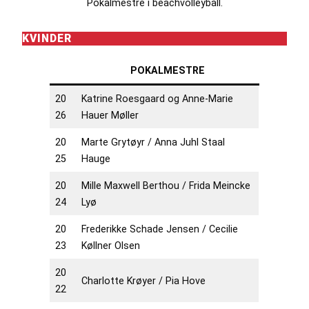
Pokalmestre i beachvolleyball.
KVINDER
POKALMESTRE
20
Katrine Roesgaard og Anne-Marie
26
Hauer Møller
20
Marte Grytøyr / Anna Juhl Staal
25
Hauge
20
Mille Maxwell Berthou / Frida Meincke
24
Lyø
20
Frederikke Schade Jensen / Cecilie
23
Køllner Olsen
20
Charlotte Krøyer / Pia Hove
22