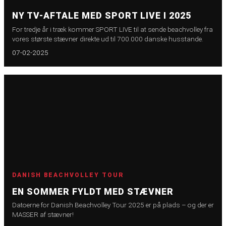
NY TV-AFTALE MED SPORT LIVE I 2025
For tredje år i træk kommer SPORT LIVE til at sende beachvolley fra
vores største stævner direkte ud til 700.000 danske husstande.
07-02-2025
DANISH BEACHVOLLEY TOUR
EN SOMMER FYLDT MED STÆVNER
Datoerne for Danish Beachvolley Tour 2025 er på plads – og der er
MASSER af stævner!