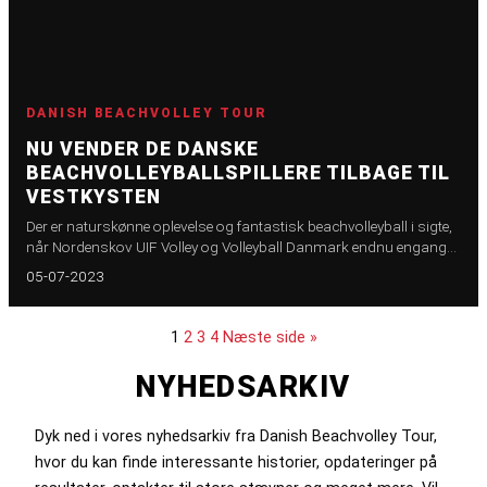
DANISH BEACHVOLLEY TOUR
NU VENDER DE DANSKE
BEACHVOLLEYBALLSPILLERE TILBAGE TIL
VESTKYSTEN
Der er naturskønne oplevelse og fantastisk beachvolleyball i sigte,
når Nordenskov UIF Volley og Volleyball Danmark endnu engang
byder velkommen til Danish Beach Tour på Vestkysten. I år er
05-07-2023
banerne rykket 30 kilometer nordpå, for da danske
beachvolleyballspillere skal dyste om pointene i den tidligere
vikingeby omkring Henne Strand.
1
2
3
4
Næste side »
NYHEDSARKIV
Dyk ned i vores nyhedsarkiv fra Danish Beachvolley Tour,
hvor du kan finde interessante historier, opdateringer på