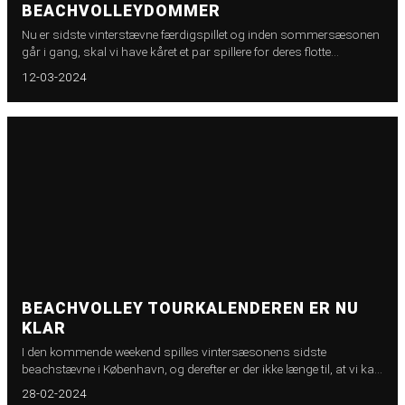
BEACHVOLLEYDOMMER
Nu er sidste vinterstævne færdigspillet og inden sommersæsonen
går i gang, skal vi have kåret et par spillere for deres flotte
præstationer i 2023.
12-03-2024
BEACHVOLLEY TOURKALENDEREN ER NU
KLAR
I den kommende weekend spilles vintersæsonens sidste
beachstævne i København, og derefter er der ikke længe til, at vi kan
se frem til sommersæsonen.
28-02-2024