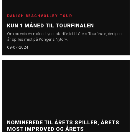
DANISH BEACHVOLLEY TOUR
KUN 1 MÅNED TIL TOURFINALEN
Om præcis én måned lyder startfløjtet til årets Tourfinale, der igen i
år spilles midt på Kongens Nytorv.
09-07-2024
NOMINEREDE TIL ÅRETS SPILLER, ÅRETS
MOST IMPROVED OG ÅRETS