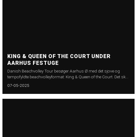
KING & QUEEN OF THE COURT UNDER
AARHUS FESTUGE
Danish Beachvolley Tour besøger Aarhus Ø med det sjove og
tempofyldte beachvolleyformat: King & Queen of the Court. Det sker
i weekenden den 5.-7. september under Aarhus Festuge, der hvert
07-05-2025
år byder på Urban Sports Festival – nu også med beachvolley på
programmet.