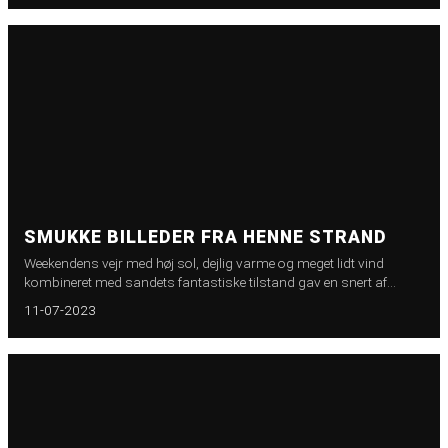
SMUKKE BILLEDER FRA HENNE STRAND
Weekendens vejr med høj sol, dejlig varme og meget lidt vind
kombineret med sandets fantastiske tilstand gav en snert af
Copacabana følelsen
11-07-2023