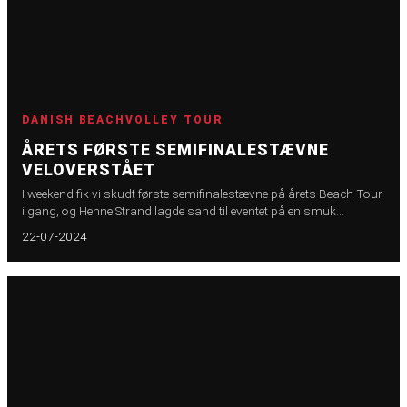
DANISH BEACHVOLLEY TOUR
ÅRETS FØRSTE SEMIFINALESTÆVNE
VELOVERSTÅET
I weekend fik vi skudt første semifinalestævne på årets Beach Tour
i gang, og Henne Strand lagde sand til eventet på en smuk
weekend, hvor solen og varmen kiggede frem det meste af tiden.
22-07-2024