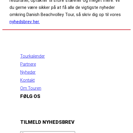
resultater, optakter til store stævner og meget mere. Vil
du gerne være sikker på at få alle de vigtigste nyheder
omkring Danish Beachvolley Tour, så skriv dig op til vores
nyhedsbrev her.
INFORMATION
Tourkalender
Partnere
Nyheder
Kontakt
Om Touren
FØLG OS
https://www.facebook.com/danishbeachvolleytour
LinkedIn
Instagram
YouTube
TILMELD NYHEDSBREV