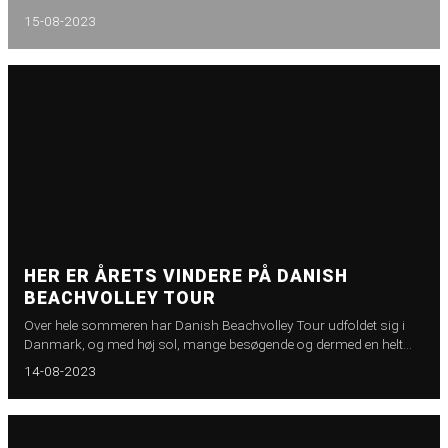
15-08-2023
HER ER ÅRETS VINDERE PÅ DANISH
BEACHVOLLEY TOUR
Over hele sommeren har Danish Beachvolley Tour udfoldet sig i
Danmark, og med høj sol, mange besøgende og dermed en helt
fantastisk kulisse, så fik vi Søndag den 13. august sat et punktum
14-08-2023
for Danish Beachvolley Tour 2023.