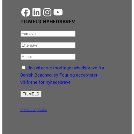
https://www.facebook.com/danishbeachvolleytour
LinkedIn
Instagram
YouTube
TILMELD NYHEDSBREV
Jeg vil gerne modtage nyhedsbreve fra
Danish Beachvolley Tour og accepterer
vilkårene for nyhedsbreve
Privatlivspolitik