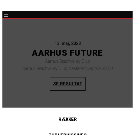
13. maj, 2023
AARHUS FUTURE
Aarhus Beachvolley Club
Aarhus Beachvolley Club, Vesterengvej 26A, 8200
SE RESULTAT
RÆKKER