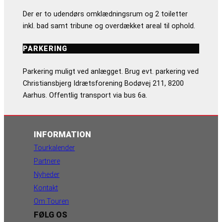
Der er to udendørs omklædningsrum og 2 toiletter
inkl. bad samt tribune og overdækket areal til ophold.
PARKERING
Parkering muligt ved anlægget. Brug evt. parkering ved
Christiansbjerg Idrætsforening Bodøvej 211, 8200
Aarhus. Offentlig transport via bus 6a.
INFORMATION
Tourkalender
Partnere
Nyheder
Kontakt
Om Touren
FØLG OS