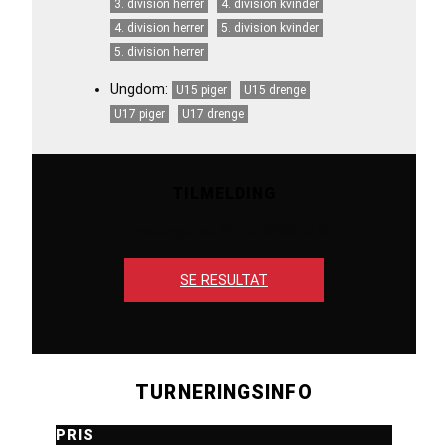
3. division herrer
4. division kvinder
4. division herrer
5. division kvinder
5. division herrer
Ungdom:
U15 piger
U15 drenge
U17 piger
U17 drenge
TILMELDING
Tilmeldingsfrist 08-05-2023 12:00
SE RESULTAT
TURNERINGSINFO
PRIS