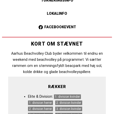
TURNERINGSINFO
LOKALINFO
FACEBOOKEVENT
KORT OM STÆVNET
Aarhus Beachvolley Club byder velkommen til endnu en
weekend med beachvolley på programmet. Vi sætter
rammen om en stemningsfyldt beacpark med høj sol,
kolde drikke og glade beachvolleyspillere.
RÆKKER
Elite & Division:
1. division kvinder
1. division herrer
2. division kvinder
2. division herrer
3. division kvinder