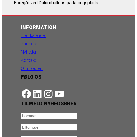
Foregår ved Dalumhallens parkeringsplads
INFORMATION
Tourkalender
Partnere
Nyheder
Kontakt
Om Touren
FØLG OS
https://www.facebook.com/danishbeachvolleytour
LinkedIn
Instagram
YouTube
TILMELD NYHEDSBREV