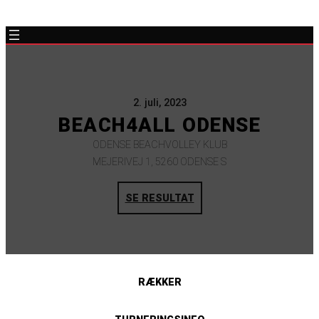
2. juli, 2023
BEACH4ALL ODENSE
ODENSE BEACHVOLLEY KLUB
MEJERIVEJ 1, 5260 ODENSE S
SE RESULTAT
RÆKKER