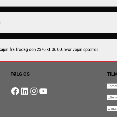
.
kajen fra fredag den 23/6 kl. 06.00, hvor vejen spærres.
FØLG OS
TIL
https://www.facebook.com/danishbeachvolleytour
LinkedIn
Instagram
YouTube