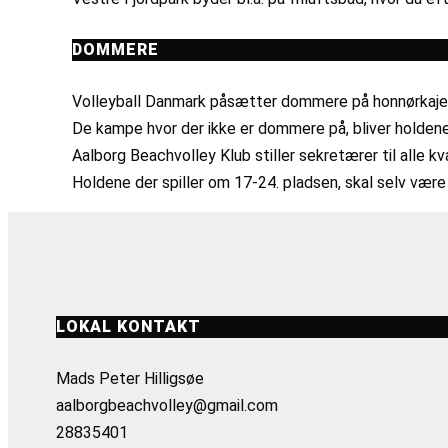
DOMMERE
Volleyball Danmark påsætter dommere på honnørkajen
De kampe hvor der ikke er dommere på, bliver holde
Aalborg Beachvolley Klub stiller sekretærer til alle k
Holdene der spiller om 17-24. pladsen, skal selv væ
LOKAL KONTAKT
Mads Peter Hilligsøe
aalborgbeachvolley@gmail.com
28835401