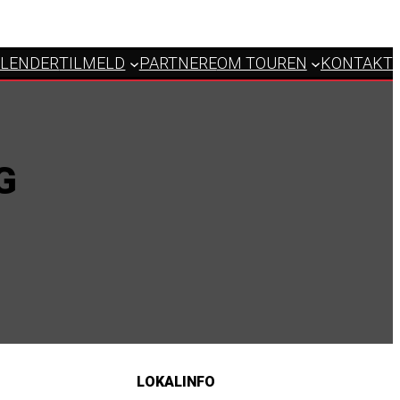
LENDER
TILMELD
PARTNERE
OM TOUREN
KONTAKT
G
LOKALINFO