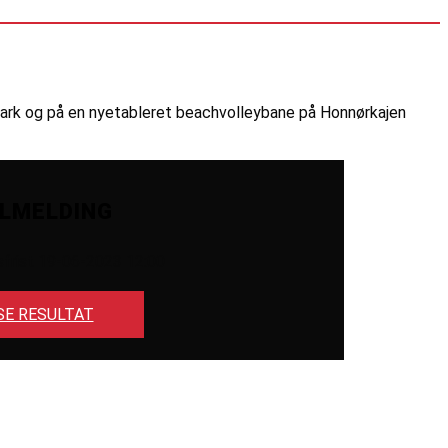
rdpark og på en nyetableret beachvolleybane på Honnørkajen
ILMELDING
sfrist 19-06-2023 12:00
SE RESULTAT