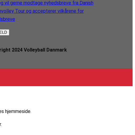
g vil gerne modtage nyhedsbreve fra Danish
volley Tour og accepterer vilkårene for
dsbreve
ight 2024 Volleyball Danmark
res hjemmeside.
.