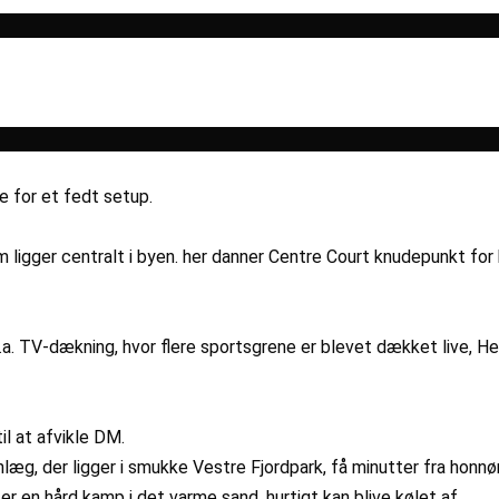
e for et fedt setup.
om ligger centralt i byen. her danner Centre Court knudepunkt f
. TV-dækning, hvor flere sportsgrene er blevet dækket live, Her
il at afvikle DM.
læg, der ligger i smukke Vestre Fjordpark, få minutter fra honnø
ter en hård kamp i det varme sand, hurtigt kan blive kølet af.