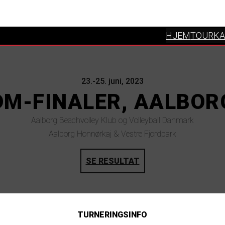
HJEM
TOURKA
23.-25. juni, 2023
DM-FINALER, AALBOR
Aalborg Beachvolley Klub og Volleyball Danmark
Aalborg Honnørkaj & Vestre Fjordpark
SE RESULTAT
TURNERINGSINFO