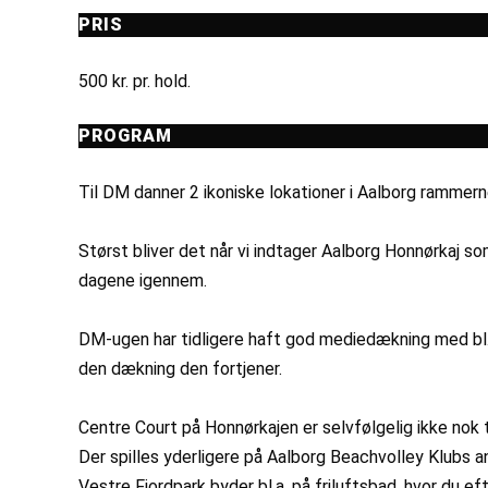
PRIS
500 kr. pr. hold.
PROGRAM
Til DM danner 2 ikoniske lokationer i Aalborg rammern
Størst bliver det når vi indtager Aalborg Honnørkaj s
dagene igennem.
DM-ugen har tidligere haft god mediedækning med bl.a
den dækning den fortjener.
Centre Court på Honnørkajen er selvfølgelig ikke nok t
Der spilles yderligere på Aalborg Beachvolley Klubs an
Vestre Fjordpark byder bl.a. på friluftsbad, hvor du ef