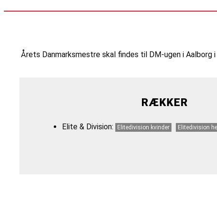
Årets Danmarksmestre skal findes til DM-ugen i Aalborg i 
RÆKKER
Elite & Division:
Elitedivision kvinder
Elitedivision he