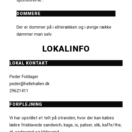
sponsorerne...
DOMMERE
Der er dommer på i eliterækken og i øvrige række
dømmer man selv.
LOKALINFO
LOKAL KONTAKT
Peder Foldager
peder@hellehallen.dk
29621411
FORPLEJNING
Vi har opstillet et telt på stranden, hvor der kan købes
lækre frisklavede sandwich, kage, is, pølser, slik, kaffe/the,
øl, sodavand og kildevand.