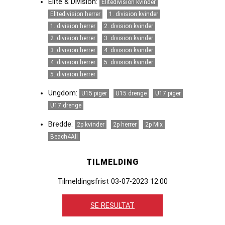
Elite & Division:
Elitedivision kvinder
Elitedivision herrer
1. division kvinder
1. division herrer
2. division kvinder
2. division herrer
3. division kvinder
3. division herrer
4. division kvinder
4. division herrer
5. division kvinder
5. division herrer
Ungdom:
U15 piger
U15 drenge
U17 piger
U17 drenge
Bredde:
2p kvinder
2p herrer
2p Mix
Beach4All
TILMELDING
Tilmeldingsfrist 03-07-2023 12:00
SE RESULTAT