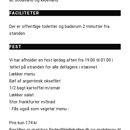
FACILITETER
Der er offentlige toiletter og baderum 2 minutter fra
standen.
FEST
Vi har afholder en fest lørdag aften fra 19.00 til 01.00 i
teltet på stranden for alle deltagere i stævnet.
Lækker menu:
Bøf af argentinsk oksefilet
1/2 bagt kartoffel m/smør
Lækker salat
Stor frankfurter m/brød
- Fås også som vegetar menu -
Pris kun 174 kr
Bestilles pr mail hos Peder@Hellehallen.dk og mobilepay til