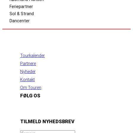
Feriepartner
Sol & Strand
Dancenter
INFORMATION
Tourkalender
Partnere
Nyheder
Kontakt
Om Touren
FØLG OS
https://www.facebook.com/danishbeachvolleytour
LinkedIn
Instagram
YouTube
TILMELD NYHEDSBREV