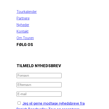
INFORMATION
Tourkalender
Partnere
Nyheder
Kontakt
Om Touren
FØLG OS
https://www.facebook.com/danishbeachvolleytour
LinkedIn
Instagram
YouTube
TILMELD NYHEDSBREV
Jeg vil gerne modtage nyhedsbreve fra