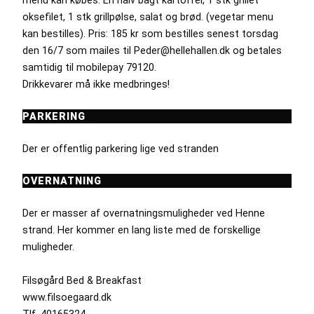
menu kan købes. En halv bagt kartoffel, 1 stk grillet
oksefilet, 1 stk grillpølse, salat og brød. (vegetar menu
kan bestilles). Pris: 185 kr som bestilles senest torsdag
den 16/7 som mailes til Peder@hellehallen.dk og betales
samtidig til mobilepay 79120.
Drikkevarer må ikke medbringes!
PARKERING
Der er offentlig parkering lige ved stranden
OVERNATNING
Der er masser af overnatningsmuligheder ved Henne
strand. Her kommer en lang liste med de forskellige
muligheder.
Filsøgård Bed & Breakfast
www.filsoegaard.dk
Tlf. 40165324