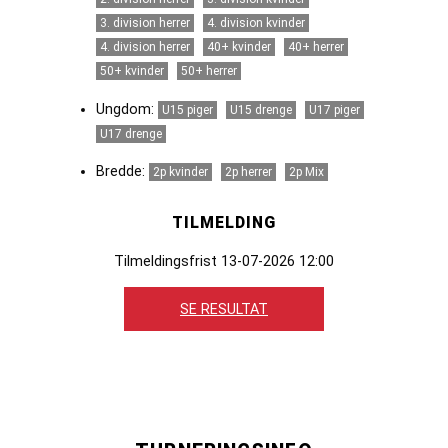
3. division herrer
4. division kvinder
4. division herrer
40+ kvinder
40+ herrer
50+ kvinder
50+ herrer
Ungdom:
U15 piger
U15 drenge
U17 piger
U17 drenge
Bredde:
2p kvinder
2p herrer
2p Mix
TILMELDING
Tilmeldingsfrist 13-07-2026 12:00
SE RESULTAT