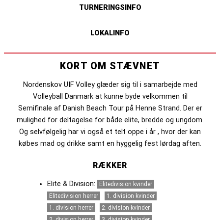
TURNERINGSINFO
LOKALINFO
KORT OM STÆVNET
Nordenskov UIF Volley glæder sig til i samarbejde med
Volleyball Danmark at kunne byde velkommen til
Semifinale af Danish Beach Tour på Henne Strand. Der er
mulighed for deltagelse for både elite, bredde og ungdom.
Og selvfølgelig har vi også et telt oppe i år , hvor der kan
købes mad og drikke samt en hyggelig fest lørdag aften.
RÆKKER
Elite & Division:
Elitedivision kvinder
Elitedivision herrer
1. division kvinder
1. division herrer
2. division kvinder
2. division herrer
3. division kvinder