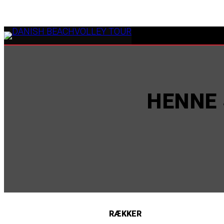
HENNE
RÆKKER