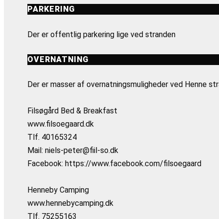
PARKERING
Der er offentlig parkering lige ved stranden
OVERNATNING
Der er masser af overnatningsmuligheder ved Henne stra
Filsøgård Bed & Breakfast
www.filsoegaard.dk
Tlf. 40165324
Mail: niels-peter@fiil-so.dk
Facebook: https://www.facebook.com/filsoegaard
Henneby Camping
www.hennebycamping.dk
Tlf. 75255163