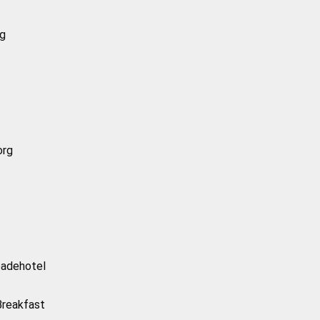
g
org
adehotel
Breakfast