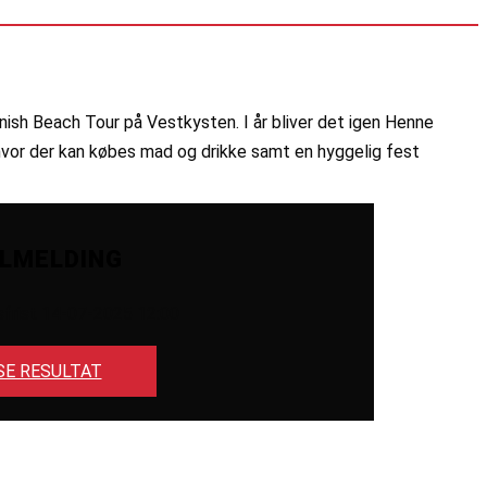
ish Beach Tour på Vestkysten. I år bliver det igen Henne
, hvor der kan købes mad og drikke samt en hyggelig fest
ILMELDING
sfrist 14-07-2025 12:00
SE RESULTAT