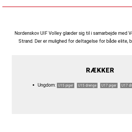
Nordenskov UIF Volley glæder sig til i samarbejde med V
Strand. Der er mulighed for deltagelse for både elite, 
RÆKKER
Ungdom:
U15 piger
U15 drenge
U17 piger
U17 d