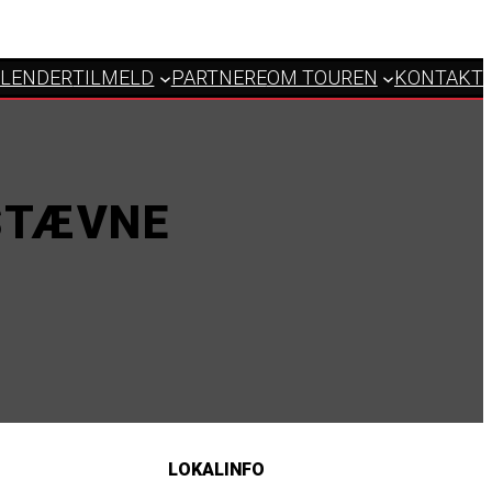
LENDER
TILMELD
PARTNERE
OM TOUREN
KONTAKT
STÆVNE
LOKALINFO