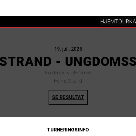
HJEM
TOURKA
19. juli, 2025
 STRAND - UNGDOMS
Nordenskov UIF Volley
Henne Strand
SE RESULTAT
TURNERINGSINFO