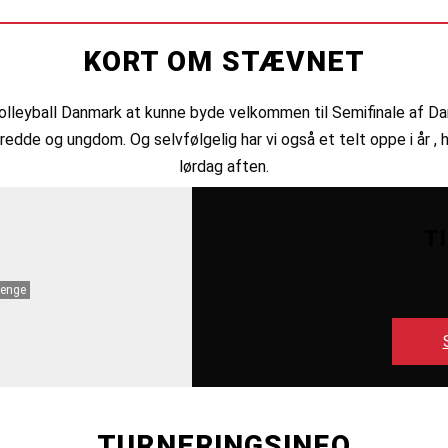
KORT OM STÆVNET
olleyball Danmark at kunne byde velkommen til Semifinale af Dan
bredde og ungdom. Og selvfølgelig har vi også et telt oppe i år 
lørdag aften.
T
Tilmelding
renge
TURNERINGSINFO