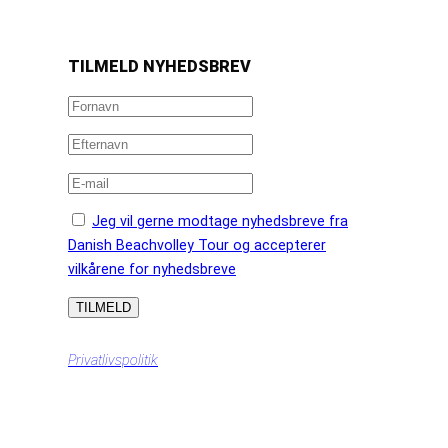
https://www.facebook.com/danishbeachvolleytour
LinkedIn
Instagram
YouTube
TILMELD NYHEDSBREV
Jeg vil gerne modtage nyhedsbreve fra
Danish Beachvolley Tour og accepterer
vilkårene for nyhedsbreve
Privatlivspolitik