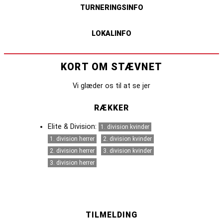
TURNERINGSINFO
LOKALINFO
KORT OM STÆVNET
Vi glæder os til at se jer
RÆKKER
Elite & Division:
1. division kvinder
1. division herrer
2. division kvinder
2. division herrer
3. division kvinder
3. division herrer
TILMELDING