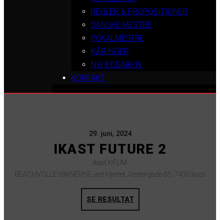
REGLER & PROPOSITIONER
DANSKE MESTRE
POKALMESTRE
KÅRINGER
NYHEDSARKIV
KONTAKT
29. juni, 2024
IKAST FUTURE 2
Ikast KFUM
BEACHVOLLEYBANERNE ved Hjertet, Vestergade 65, 7430 Ikast
SE RESULTAT