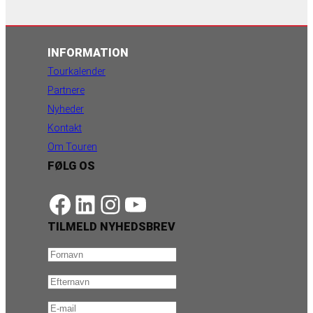
INFORMATION
Tourkalender
Partnere
Nyheder
Kontakt
Om Touren
FØLG OS
https://www.facebook.com/danishbeachvolleytour
LinkedIn
Instagram
YouTube
TILMELD NYHEDSBREV