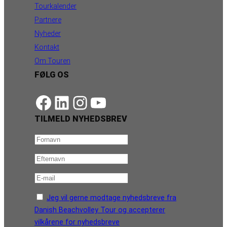
Tourkalender
Partnere
Nyheder
Kontakt
Om Touren
FØLG OS
https://www.facebook.com/danishbeachvolleytour
LinkedIn
Instagram
YouTube
TILMELD NYHEDSBREV
Jeg vil gerne modtage nyhedsbreve fra
Danish Beachvolley Tour og accepterer
vilkårene for nyhedsbreve