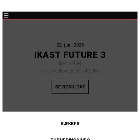
22. juni, 2025
IKAST FUTURE 3
Ikast KFUM
Hjertet, Vestergade 65, 7430 Ikast
SE RESULTAT
RÆKKER