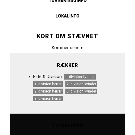
TURNERINGSINFO
LOKALINFO
KORT OM STÆVNET
Kommer senere
RÆKKER
Elite & Division:
1. division kvinder
1. division herrer
2. division kvinder
2. division herrer
3. division kvinder
3. division herrer
TILMELDING