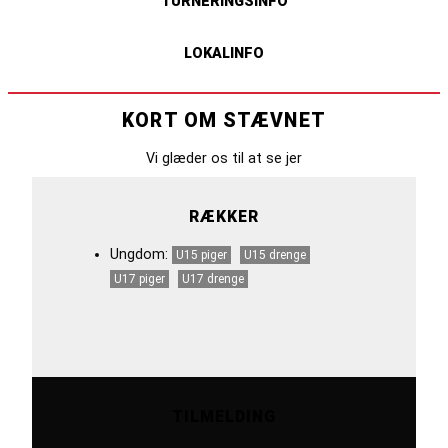
TURNERINGSINFO
LOKALINFO
KORT OM STÆVNET
Vi glæder os til at se jer
RÆKKER
Ungdom:
U15 piger
U15 drenge
U17 piger
U17 drenge
TILMELDING