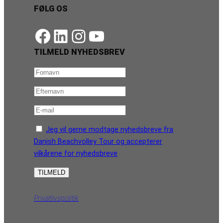
FØLG OS
https://www.facebook.com/danishbeachvolleytour
LinkedIn
Instagram
YouTube
TILMELD NYHEDSBREV
Jeg vil gerne modtage nyhedsbreve fra
Danish Beachvolley Tour og accepterer
vilkårene for nyhedsbreve
Privatlivspolitik