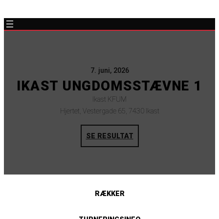
7. juni, 2026
IKAST UNGDOMSSTÆVNE 1
Ikast KFUM
Hjertet, Vestergade 65, 7430 Ikast
SE RESULTAT
RÆKKER