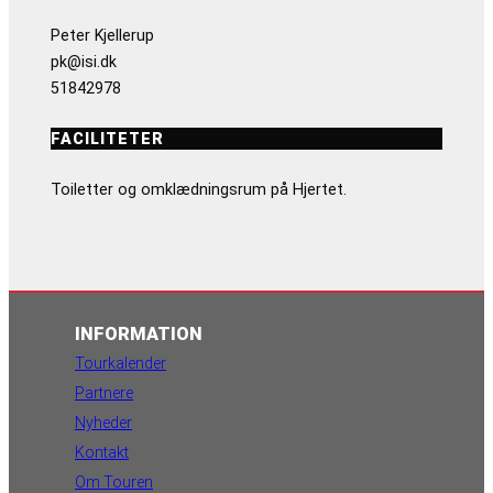
Peter Kjellerup
pk@isi.dk
51842978
FACILITETER
Toiletter og omklædningsrum på Hjertet.
INFORMATION
Tourkalender
Partnere
Nyheder
Kontakt
Om Touren