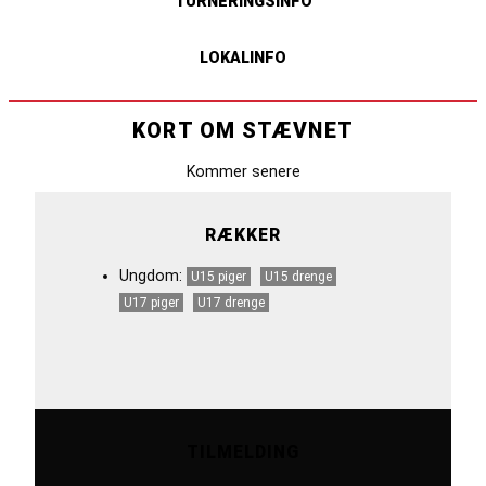
TURNERINGSINFO
LOKALINFO
KORT OM STÆVNET
Kommer senere
RÆKKER
Ungdom:
U15 piger
U15 drenge
U17 piger
U17 drenge
TILMELDING