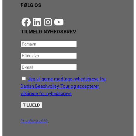
FØLG OS
https://www.facebook.com/danishbeachvolleytour
LinkedIn
Instagram
YouTube
TILMELD NYHEDSBREV
Jeg vil gerne modtage nyhedsbreve fra
Danish Beachvolley Tour og accepterer
vilkårene for nyhedsbreve
Privatlivspolitik