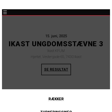
15. juni, 2025
IKAST UNGDOMSSTÆVNE 3
Ikast KFUM
Hjertet, Vestergade 65, 7430 Ikast
SE RESULTAT
RÆKKER