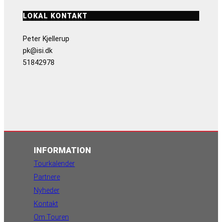
LOKAL KONTAKT
Peter Kjellerup
pk@isi.dk
51842978
INFORMATION
Tourkalender
Partnere
Nyheder
Kontakt
Om Touren