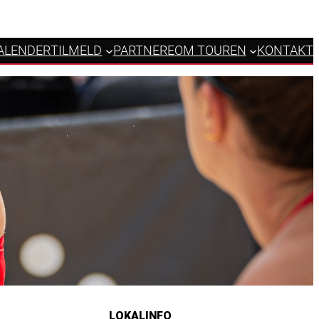
ALENDER
TILMELD
PARTNERE
OM TOUREN
KONTAKT
2
LOKALINFO