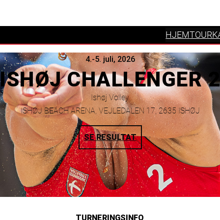
HJEM
TOURK
4.-5. juli, 2026
ISHØJ CHALLENGER 
Ishøj Volley
ISHØJ BEACH ARENA, VEJLEDALEN 17, 2635 ISHØJ
SE RESULTAT
TURNERINGSINFO