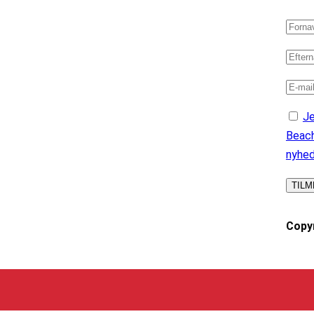
https://www.facebook.com/danishbeachvolleytour
LinkedIn
Instagram
YouTube
Je
Beach
nyhe
Copyr