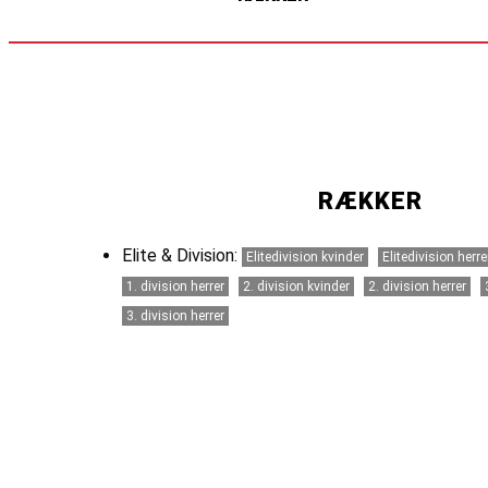
RÆKKER
Elite & Division:
Elitedivision kvinder
Elitedivision herre
1. division herrer
2. division kvinder
2. division herrer
3. division herrer