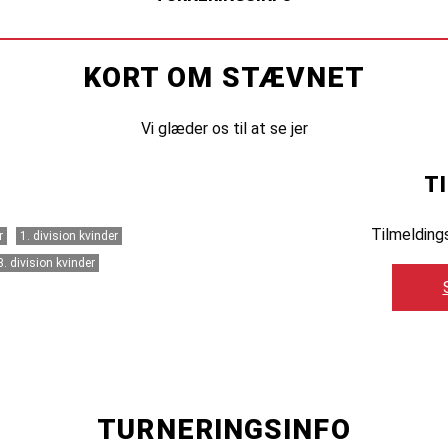
KORT OM STÆVNET
Vi glæder os til at se jer
T
Tilmelding
r
1. division kvinder
3. division kvinder
TURNERINGSINFO