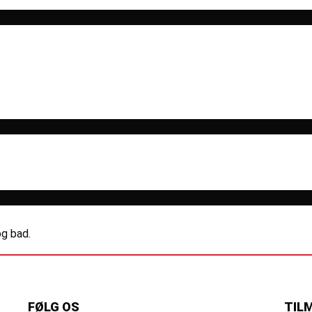
og bad.
FØLG OS
TIL