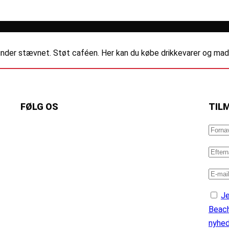
nder stævnet. Støt caféen. Her kan du købe drikkevarer og mad ti
FØLG OS
TIL
https://www.facebook.com/danishbeachvolleytour
LinkedIn
Instagram
YouTube
Je
Beach
nyhe