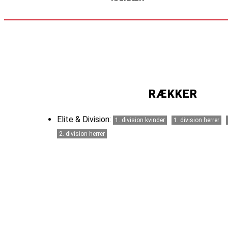
RÆKKER
Elite & Division:
1. division kvinder
1. division herrer
2. division herrer