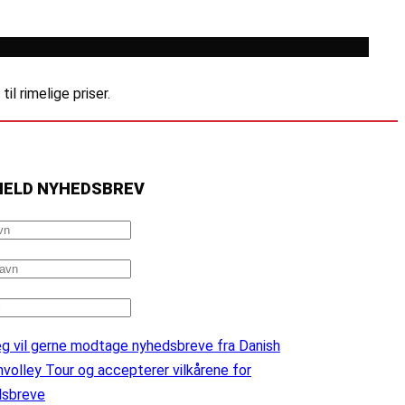
l rimelige priser.
MELD NYHEDSBREV
g vil gerne modtage nyhedsbreve fra Danish
volley Tour og accepterer vilkårene for
dsbreve