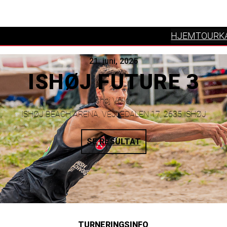
HJEM
TOURK
21. juni, 2025
ISHØJ FUTURE 3
Ishøj Volley
ISHØJ BEACH ARENA, VEJLEDALEN 17, 2635 ISHØJ
SE RESULTAT
TURNERINGSINFO