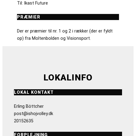
Til: Ikast Future
PRÆMIER
Der er præmier til nr. 1 og 2 i rækker (der er fyldt
op) fra Moltenbolden og Visionsport.
LOKALINFO
LOKAL KONTAKT
Erling Böttcher
post@ishojvolley.dk
20152635
FORPLEJNING