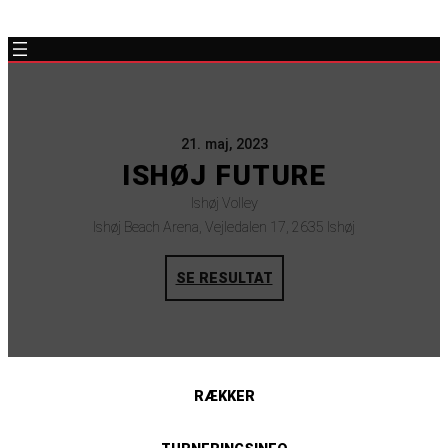
21. maj, 2023
ISHØJ FUTURE
Ishøj Volley
Ishøj Beach Arena, Vejledalen 17, 2635 Ishøj
SE RESULTAT
RÆKKER