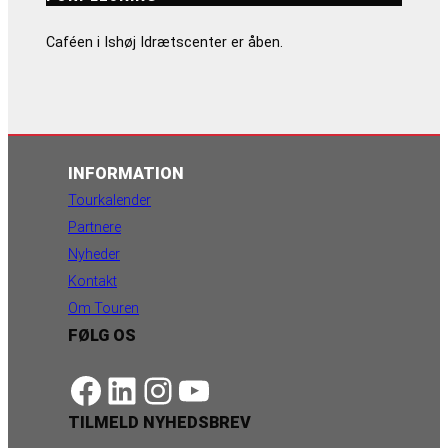
Caféen i Ishøj Idrætscenter er åben.
INFORMATION
Tourkalender
Partnere
Nyheder
Kontakt
Om Touren
FØLG OS
https://www.facebook.com/danishbeachvolleytour
LinkedIn
Instagram
YouTube
TILMELD NYHEDSBREV