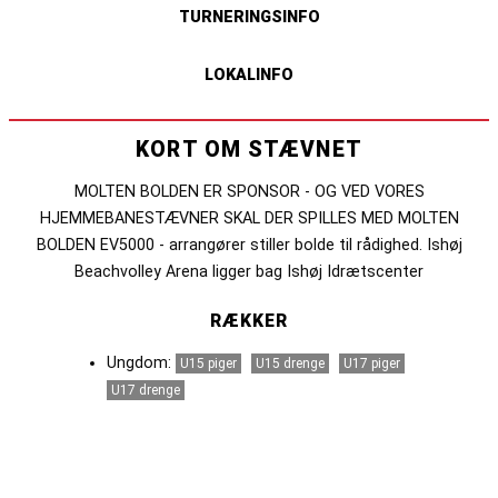
TURNERINGSINFO
LOKALINFO
KORT OM STÆVNET
MOLTEN BOLDEN ER SPONSOR - OG VED VORES
HJEMMEBANESTÆVNER SKAL DER SPILLES MED MOLTEN
BOLDEN EV5000 - arrangører stiller bolde til rådighed. Ishøj
Beachvolley Arena ligger bag Ishøj Idrætscenter
RÆKKER
Ungdom:
U15 piger
U15 drenge
U17 piger
U17 drenge