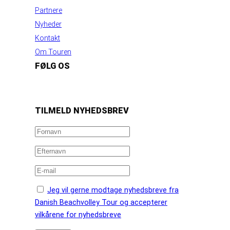
Partnere
Nyheder
Kontakt
Om Touren
FØLG OS
https://www.facebook.com/danishbeachvolleytour
LinkedIn
Instagram
YouTube
TILMELD NYHEDSBREV
Jeg vil gerne modtage nyhedsbreve fra
Danish Beachvolley Tour og accepterer
vilkårene for nyhedsbreve