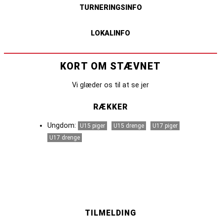
TURNERINGSINFO
LOKALINFO
KORT OM STÆVNET
Vi glæder os til at se jer
RÆKKER
Ungdom:
U15 piger
U15 drenge
U17 piger
U17 drenge
TILMELDING