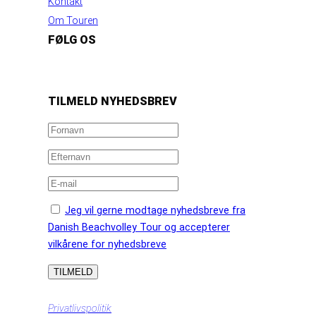
Kontakt
Om Touren
FØLG OS
https://www.facebook.com/danishbeachvolleytour
LinkedIn
Instagram
YouTube
TILMELD NYHEDSBREV
Jeg vil gerne modtage nyhedsbreve fra
Danish Beachvolley Tour og accepterer
vilkårene for nyhedsbreve
Privatlivspolitik