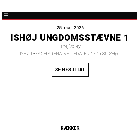
25. maj, 2026
ISHØJ UNGDOMSSTÆVNE 1
Ishøj Volley
ISHØJ BEACH ARENA, VEJLEDALEN 17, 2635 ISHØJ
SE RESULTAT
RÆKKER