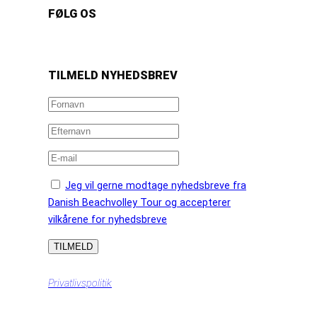
FØLG OS
https://www.facebook.com/danishbeachvolleytour
LinkedIn
Instagram
YouTube
TILMELD NYHEDSBREV
Jeg vil gerne modtage nyhedsbreve fra
Danish Beachvolley Tour og accepterer
vilkårene for nyhedsbreve
Privatlivspolitik