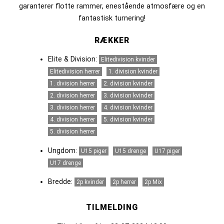
garanterer flotte rammer, enestående atmosfære og en
fantastisk turnering!
RÆKKER
Elite & Division:
Elitedivision kvinder
Elitedivision herrer
1. division kvinder
1. division herrer
2. division kvinder
2. division herrer
3. division kvinder
3. division herrer
4. division kvinder
4. division herrer
5. division kvinder
5. division herrer
Ungdom:
U15 piger
U15 drenge
U17 piger
U17 drenge
Bredde:
2p kvinder
2p herrer
2p Mix
TILMELDING