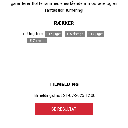
garanterer flotte rammer, enestående atmosfære og en
fantastisk turnering!
RÆKKER
Ungdom:
U15 piger
U15 drenge
U17 piger
U17 drenge
TILMELDING
Tilmeldingsfrist 21-07-2025 12:00
SE RESULTAT