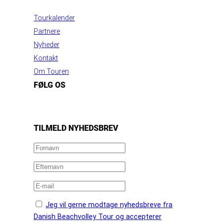
INFORMATION
Tourkalender
Partnere
Nyheder
Kontakt
Om Touren
FØLG OS
https://www.facebook.com/danishbeachvolleytour
LinkedIn
Instagram
YouTube
TILMELD NYHEDSBREV
Jeg vil gerne modtage nyhedsbreve fra
Danish Beachvolley Tour og accepterer