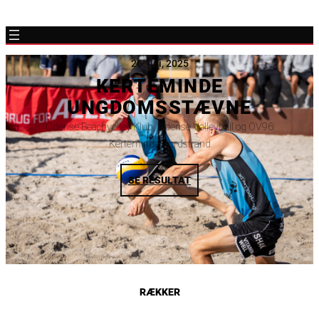
26. juli, 2025
KERTEMINDE
UNGDOMSSTÆVNE
Odense Beachvolley Klub, Odense Volleyball og OV96
Kerteminde Nordstrand
SE RESULTAT
RÆKKER