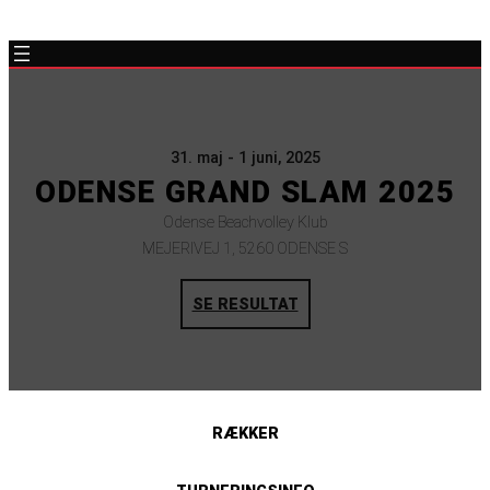
31. maj - 1 juni, 2025
ODENSE GRAND SLAM 2025
Odense Beachvolley Klub
MEJERIVEJ 1, 5260 ODENSE S
SE RESULTAT
RÆKKER