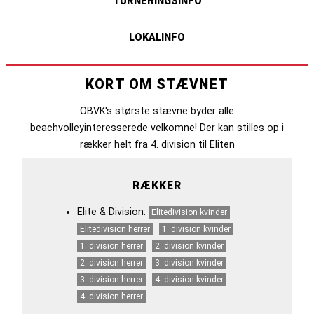
TURNERINGSINFO
LOKALINFO
KORT OM STÆVNET
OBVK's største stævne byder alle
beachvolleyinteresserede velkomne! Der kan stilles op i
rækker helt fra 4. division til Eliten
RÆKKER
Elite & Division:
Elitedivision kvinder
Elitedivision herrer
1. division kvinder
1. division herrer
2. division kvinder
2. division herrer
3. division kvinder
3. division herrer
4. division kvinder
4. division herrer