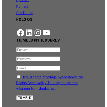
Kontakt
Om Touren
FØLG OS
https://www.facebook.com/danishbeachvolleytour
LinkedIn
Instagram
YouTube
TILMELD NYHEDSBREV
Jeg vil gerne modtage nyhedsbreve fra
Danish Beachvolley Tour og accepterer
vilkårene for nyhedsbreve