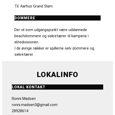
Til: Aarhus Grand Slam
DOMMERE
Der vil som udgangspunkt være uddannede
beachdommere og sekretærer til kampene i
elitedivisionen.
I de øvrige rækker er spillerne selv dommere og
sekretærer.
LOKALINFO
LOKAL KONTAKT
Ronni Madsen
ronni.madsen3@gmail.com
28928614