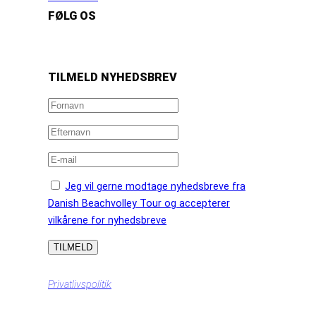
FØLG OS
https://www.facebook.com/danishbeachvolleytour
LinkedIn
Instagram
YouTube
TILMELD NYHEDSBREV
Jeg vil gerne modtage nyhedsbreve fra
Danish Beachvolley Tour og accepterer
vilkårene for nyhedsbreve
Privatlivspolitik