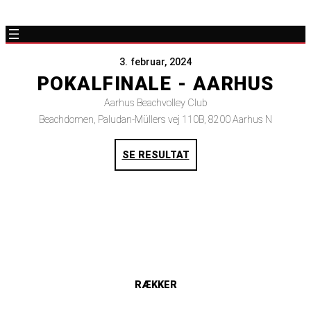
3. februar, 2024
POKALFINALE - AARHUS
Aarhus Beachvolley Club
Beachdomen, Paludan-Müllers vej 110B, 8200 Aarhus N
SE RESULTAT
RÆKKER