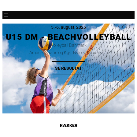
5.-6. august, 2025
U15 DM - BEACHVOLLEYBALL
Volleyball Danmark
Amager Strand og Kgs. Nytorv, København
SE RESULTAT
RÆKKER