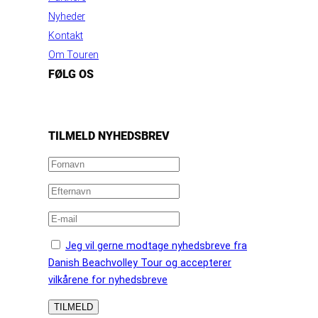
Nyheder
Kontakt
Om Touren
FØLG OS
https://www.facebook.com/danishbeachvolleytour
LinkedIn
Instagram
YouTube
TILMELD NYHEDSBREV
Jeg vil gerne modtage nyhedsbreve fra
Danish Beachvolley Tour og accepterer
vilkårene for nyhedsbreve