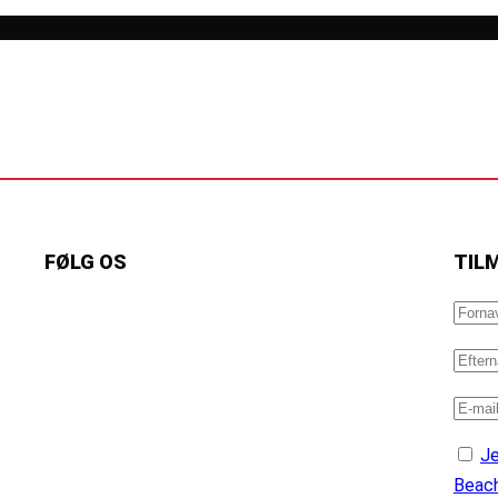
FØLG OS
TIL
https://www.facebook.com/danishbeachvolleytour
LinkedIn
Instagram
YouTube
Je
Beach