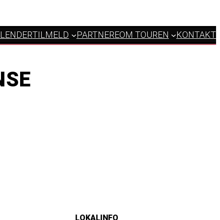
LENDER
TILMELD
PARTNERE
OM TOUREN
KONTAKT
NSE
LOKALINFO