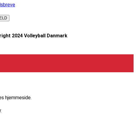
dsbreve
ight 2024 Volleyball Danmark
res hjemmeside.
.