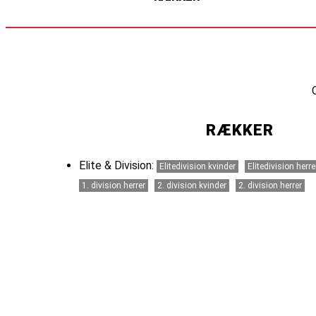
RÆKKER
Elite & Division:
Elitedivision kvinder
Elitedivision herre
1. division herrer
2. division kvinder
2. division herrer