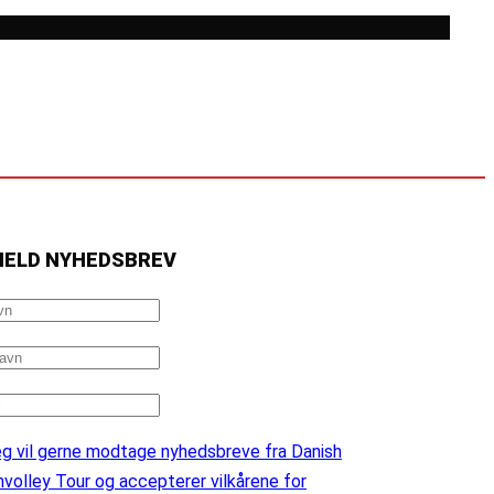
MELD NYHEDSBREV
g vil gerne modtage nyhedsbreve fra Danish
volley Tour og accepterer vilkårene for