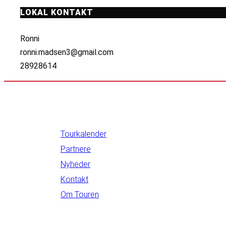
LOKAL KONTAKT
Ronni
ronni.madsen3@gmail.com
28928614
INFORMATION
Tourkalender
Partnere
Nyheder
Kontakt
Om Touren