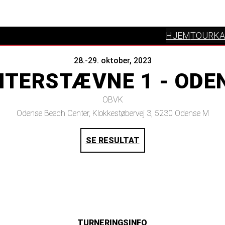
HJEM
TOURKA
28.-29. oktober, 2023
NTERSTÆVNE 1 - ODE
OBVK
Odense Beach Center, Klokkestøbervej 3, 5230 Odense M
SE RESULTAT
TURNERINGSINFO