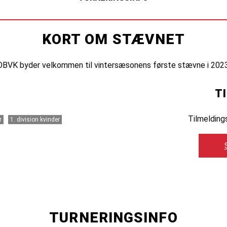
KORT OM STÆVNET
OBVK byder velkommen til vintersæsonens første stævne i 2023
T
Tilmelding
r
1. division kvinder
TURNERINGSINFO