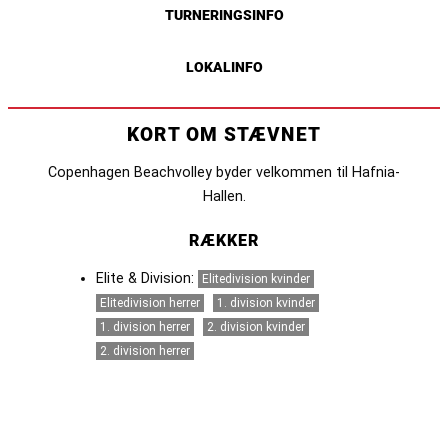
TURNERINGSINFO
LOKALINFO
KORT OM STÆVNET
Copenhagen Beachvolley byder velkommen til Hafnia-
Hallen.
RÆKKER
Elite & Division:
Elitedivision kvinder
Elitedivision herrer
1. division kvinder
1. division herrer
2. division kvinder
2. division herrer