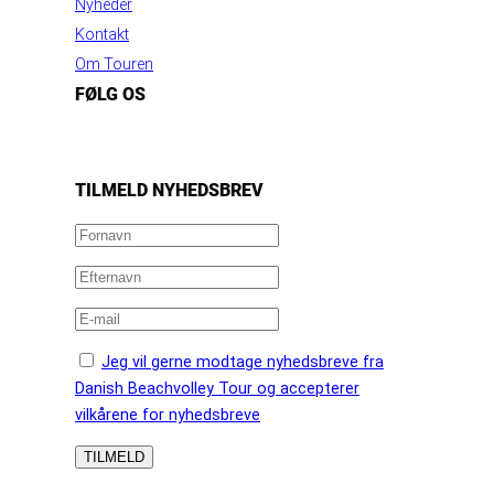
Nyheder
Kontakt
Om Touren
FØLG OS
https://www.facebook.com/danishbeachvolleytour
LinkedIn
Instagram
YouTube
TILMELD NYHEDSBREV
Jeg vil gerne modtage nyhedsbreve fra
Danish Beachvolley Tour og accepterer
vilkårene for nyhedsbreve