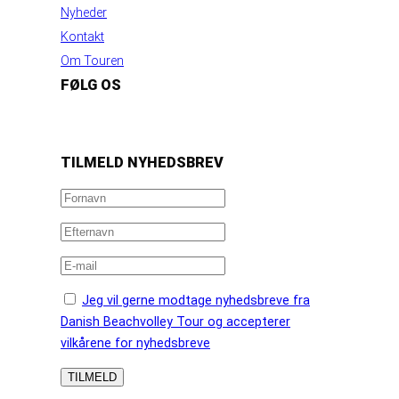
Nyheder
Kontakt
Om Touren
FØLG OS
https://www.facebook.com/danishbeachvolleytour
LinkedIn
Instagram
YouTube
TILMELD NYHEDSBREV
Jeg vil gerne modtage nyhedsbreve fra
Danish Beachvolley Tour og accepterer
vilkårene for nyhedsbreve