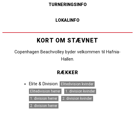
TURNERINGSINFO
LOKALINFO
KORT OM STÆVNET
Copenhagen Beachvolley byder velkommen til Hafnia-
Hallen.
RÆKKER
Elite & Division:
Elitedivision kvinder
Elitedivision herrer
1. division kvinder
1. division herrer
2. division kvinder
2. division herrer