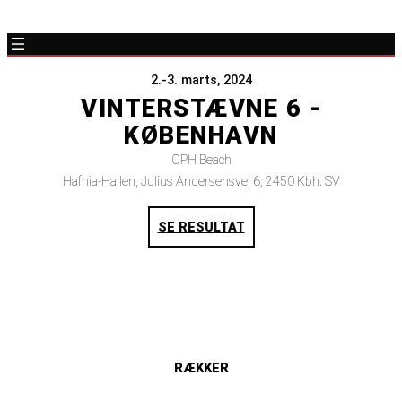
2.-3. marts, 2024
VINTERSTÆVNE 6 -
KØBENHAVN
CPH Beach
Hafnia-Hallen, Julius Andersensvej 6, 2450 Kbh. SV
SE RESULTAT
RÆKKER