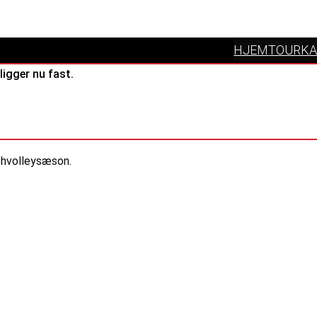
HJEM
TOURKA
igger nu fast.
chvolleysæson.