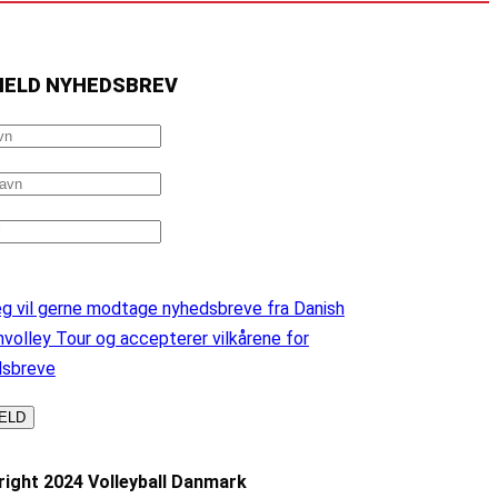
MELD NYHEDSBREV
g vil gerne modtage nyhedsbreve fra Danish
volley Tour og accepterer vilkårene for
dsbreve
ight 2024 Volleyball Danmark