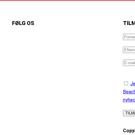
FØLG OS
TIL
https://www.facebook.com/danishbeachvolleytour
LinkedIn
Instagram
YouTube
Je
Beach
nyhe
Copyr