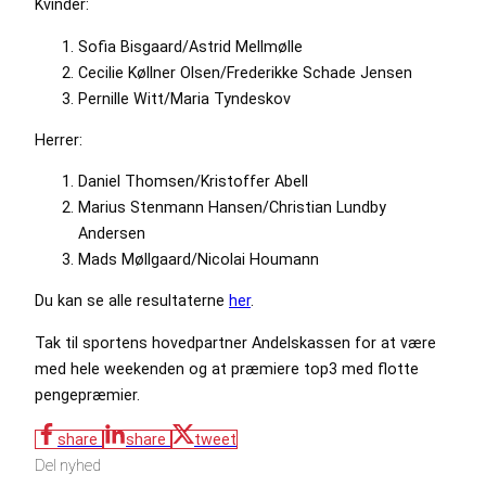
Kvinder:
Sofia Bisgaard/Astrid Mellmølle
Cecilie Køllner Olsen/Frederikke Schade Jensen
Pernille Witt/Maria Tyndeskov
Herrer:
Daniel Thomsen/Kristoffer Abell
Marius Stenmann Hansen/Christian Lundby
Andersen
Mads Møllgaard/Nicolai Houmann
Du kan se alle resultaterne
her
.
Tak til sportens hovedpartner Andelskassen for at være
med hele weekenden og at præmiere top3 med flotte
pengepræmier.
share
share
tweet
Del nyhed