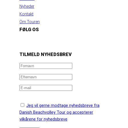
Nyheder
Kontakt
Om Touren
FØLG OS
https://www.facebook.com/danishbeachvolleytour
LinkedIn
Instagram
YouTube
TILMELD NYHEDSBREV
Jeg vil gerne modtage nyhedsbreve fra
Danish Beachvolley Tour og accepterer
vilkårene for nyhedsbreve