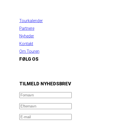
INFORMATION
Tourkalender
Partnere
Nyheder
Kontakt
Om Touren
FØLG OS
https://www.facebook.com/danishbeachvolleytour
LinkedIn
Instagram
YouTube
TILMELD NYHEDSBREV