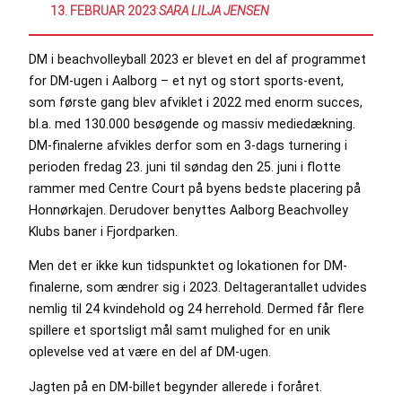
13. FEBRUAR 2023
:
SARA LILJA JENSEN
DM i beachvolleyball 2023 er blevet en del af programmet
for DM-ugen i Aalborg – et nyt og stort sports-event,
som første gang blev afviklet i 2022 med enorm succes,
bl.a. med 130.000 besøgende og massiv mediedækning.
DM-finalerne afvikles derfor som en 3-dags turnering i
perioden fredag 23. juni til søndag den 25. juni i flotte
rammer med Centre Court på byens bedste placering på
Honnørkajen. Derudover benyttes Aalborg Beachvolley
Klubs baner i Fjordparken.
Men det er ikke kun tidspunktet og lokationen for DM-
finalerne, som ændrer sig i 2023. Deltagerantallet udvides
nemlig til 24 kvindehold og 24 herrehold. Dermed får flere
spillere et sportsligt mål samt mulighed for en unik
oplevelse ved at være en del af DM-ugen.
Jagten på en DM-billet begynder allerede i foråret.