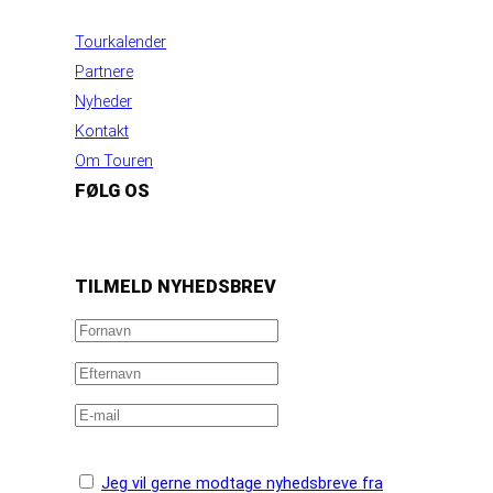
INFORMATION
Tourkalender
Partnere
Nyheder
Kontakt
Om Touren
FØLG OS
https://www.facebook.com/danishbeachvolleytour
LinkedIn
Instagram
YouTube
TILMELD NYHEDSBREV
Jeg vil gerne modtage nyhedsbreve fra