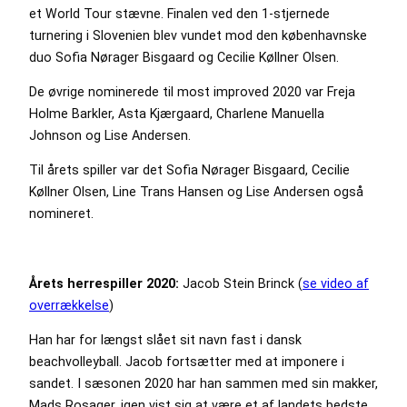
et World Tour stævne. Finalen ved den 1-stjernede
turnering i Slovenien blev vundet mod den københavnske
duo Sofia Nørager Bisgaard og Cecilie Køllner Olsen.
De øvrige nominerede til most improved 2020 var Freja
Holme Barkler, Asta Kjærgaard, Charlene Manuella
Johnson og Lise Andersen.
Til årets spiller var det Sofia Nørager Bisgaard, Cecilie
Køllner Olsen, Line Trans Hansen og Lise Andersen også
nomineret.
Årets herrespiller 2020:
Jacob Stein Brinck (
se video af
overrækkelse
)
Han har for længst slået sit navn fast i dansk
beachvolleyball. Jacob fortsætter med at imponere i
sandet. I sæsonen 2020 har han sammen med sin makker,
Mads Rosager, igen vist sig at være et af landets bedste