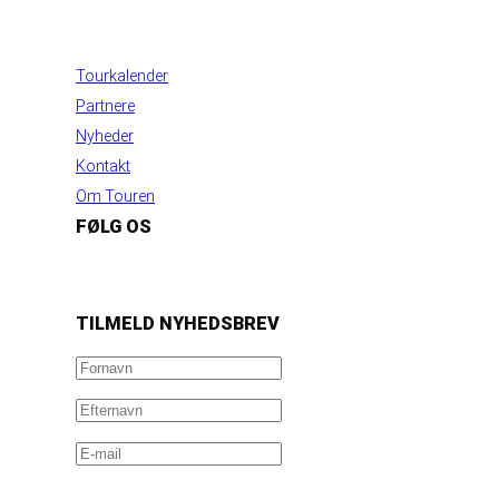
INFORMATION
Tourkalender
Partnere
Nyheder
Kontakt
Om Touren
FØLG OS
https://www.facebook.com/danishbeachvolleytour
LinkedIn
Instagram
YouTube
TILMELD NYHEDSBREV