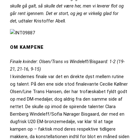
skulle gå galt, så skulle det være her, men vi leverer flot og
går rent igennem. Det er stort, og jeg er virkelig glad for
det,
udtaler Kristoffer Abell.
OM KAMPENE
Finale kvinder: Olsen/Trans vs Windeleff/Bisgaard: 1-2 (19-
21, 21-16, 9-15)
I kvindernes finale var det en direkte dyst mellem rutine
og talent. På den ene side stod finalevante Cecilie Køllner
Olsen/Line Trans Hansen, der har trofæskabet fyldt godt
op med DM-medaljer, dog aldrig fra den samme side af
nettet. De skulle op imod de spirende talenter Clara
Bernberg Windeleff/Sofia Nørager Bisgaard, der med en
dugfrisk U20 EM-bronzemedalje, var klar til at tage
kampen op – faktisk mod deres respektive tidligere
makkere, da konstellationen indtil for blot en måned siden