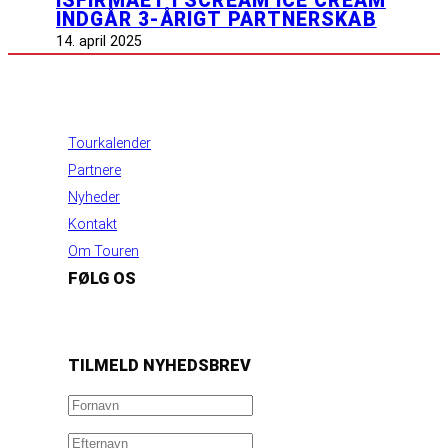
ISFIRMAET I SCREAM ICE CREAM
INDGÅR 3-ÅRIGT PARTNERSKAB
14. april 2025
INFORMATION
Tourkalender
Partnere
Nyheder
Kontakt
Om Touren
FØLG OS
https://www.facebook.com/danishbeachvolleytour
LinkedIn
Instagram
YouTube
TILMELD NYHEDSBREV