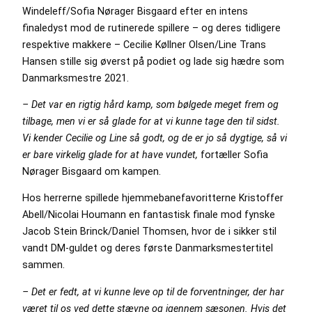
Windeleff/Sofia Nørager Bisgaard efter en intens
finaledyst mod de rutinerede spillere – og deres tidligere
respektive makkere – Cecilie Køllner Olsen/Line Trans
Hansen stille sig øverst på podiet og lade sig hædre som
Danmarksmestre 2021.
– Det var en rigtig hård kamp, som bølgede meget frem og
tilbage, men vi er så glade for at vi kunne tage den til sidst.
Vi kender Cecilie og Line så godt, og de er jo så dygtige, så vi
er bare virkelig glade for at have vundet,
fortæller Sofia
Nørager Bisgaard om kampen.
Hos herrerne spillede hjemmebanefavoritterne Kristoffer
Abell/Nicolai Houmann en fantastisk finale mod fynske
Jacob Stein Brinck/Daniel Thomsen, hvor de i sikker stil
vandt DM-guldet og deres første Danmarksmestertitel
sammen.
– Det er fedt, at vi kunne leve op til de forventninger, der har
været til os ved dette stævne og igennem sæsonen. Hvis det