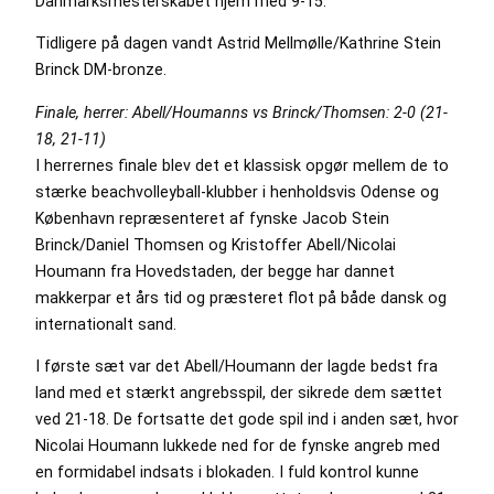
Danmarksmesterskabet hjem med 9-15.
Tidligere på dagen vandt Astrid Mellmølle/Kathrine Stein
Brinck DM-bronze.
Finale, herrer: Abell/Houmanns vs Brinck/Thomsen: 2-0 (21-
18, 21-11)
I herrernes finale blev det et klassisk opgør mellem de to
stærke beachvolleyball-klubber i henholdsvis Odense og
København repræsenteret af fynske Jacob Stein
Brinck/Daniel Thomsen og Kristoffer Abell/Nicolai
Houmann fra Hovedstaden, der begge har dannet
makkerpar et års tid og præsteret flot på både dansk og
internationalt sand.
I første sæt var det Abell/Houmann der lagde bedst fra
land med et stærkt angrebsspil, der sikrede dem sættet
ved 21-18. De fortsatte det gode spil ind i anden sæt, hvor
Nicolai Houmann lukkede ned for de fynske angreb med
en formidabel indsats i blokaden. I fuld kontrol kunne