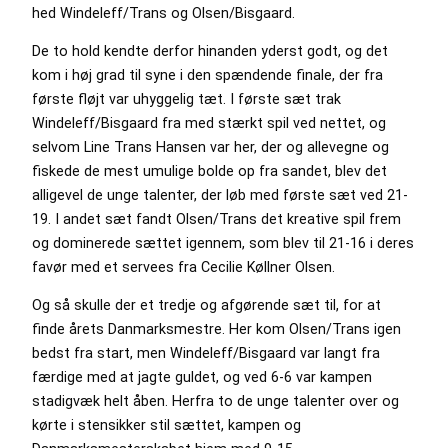
hed Windeleff/Trans og Olsen/Bisgaard.
De to hold kendte derfor hinanden yderst godt, og det
kom i høj grad til syne i den spændende finale, der fra
første fløjt var uhyggelig tæt. I første sæt trak
Windeleff/Bisgaard fra med stærkt spil ved nettet, og
selvom Line Trans Hansen var her, der og allevegne og
fiskede de mest umulige bolde op fra sandet, blev det
alligevel de unge talenter, der løb med første sæt ved 21-
19. I andet sæt fandt Olsen/Trans det kreative spil frem
og dominerede sættet igennem, som blev til 21-16 i deres
favør med et servees fra Cecilie Køllner Olsen.
Og så skulle der et tredje og afgørende sæt til, for at
finde årets Danmarksmestre. Her kom Olsen/Trans igen
bedst fra start, men Windeleff/Bisgaard var langt fra
færdige med at jagte guldet, og ved 6-6 var kampen
stadigvæk helt åben. Herfra to de unge talenter over og
kørte i stensikker stil sættet, kampen og