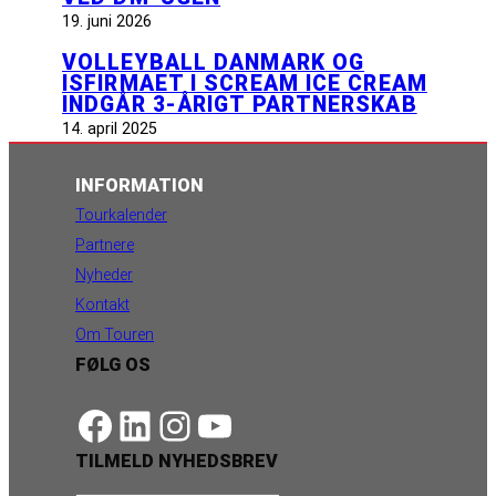
19. juni 2026
VOLLEYBALL DANMARK OG
ISFIRMAET I SCREAM ICE CREAM
INDGÅR 3-ÅRIGT PARTNERSKAB
14. april 2025
INFORMATION
Tourkalender
Partnere
Nyheder
Kontakt
Om Touren
FØLG OS
https://www.facebook.com/danishbeachvolleytour
LinkedIn
Instagram
YouTube
TILMELD NYHEDSBREV