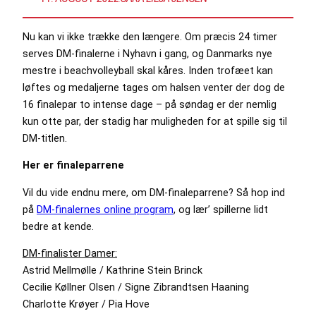
Nu kan vi ikke trække den længere. Om præcis 24 timer
serves DM-finalerne i Nyhavn i gang, og Danmarks nye
mestre i beachvolleyball skal kåres. Inden trofæet kan
løftes og medaljerne tages om halsen venter der dog de
16 finalepar to intense dage – på søndag er der nemlig
kun otte par, der stadig har muligheden for at spille sig til
DM-titlen.
Her er finaleparrene
Vil du vide endnu mere, om DM-finaleparrene? Så hop ind
på
DM-finalernes online program
, og lær’ spillerne lidt
bedre at kende.
DM-finalister Damer:
Astrid Mellmølle / Kathrine Stein Brinck
Cecilie Køllner Olsen / Signe Zibrandtsen Haaning
Charlotte Krøyer / Pia Hove