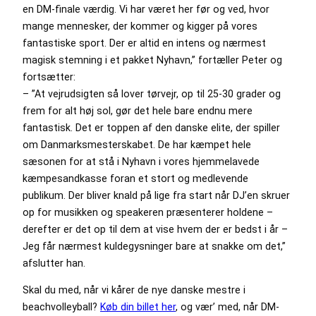
en DM-finale værdig. Vi har været her før og ved, hvor
mange mennesker, der kommer og kigger på vores
fantastiske sport. Der er altid en intens og nærmest
magisk stemning i et pakket Nyhavn,” fortæller Peter og
fortsætter:
– ”At vejrudsigten så lover tørvejr, op til 25-30 grader og
frem for alt høj sol, gør det hele bare endnu mere
fantastisk. Det er toppen af den danske elite, der spiller
om Danmarksmesterskabet. De har kæmpet hele
sæsonen for at stå i Nyhavn i vores hjemmelavede
kæmpesandkasse foran et stort og medlevende
publikum. Der bliver knald på lige fra start når DJ’en skruer
op for musikken og speakeren præsenterer holdene –
derefter er det op til dem at vise hvem der er bedst i år –
Jeg får nærmest kuldegysninger bare at snakke om det,”
afslutter han.
Skal du med, når vi kårer de nye danske mestre i
beachvolleyball?
Køb din billet her
, og vær’ med, når DM-