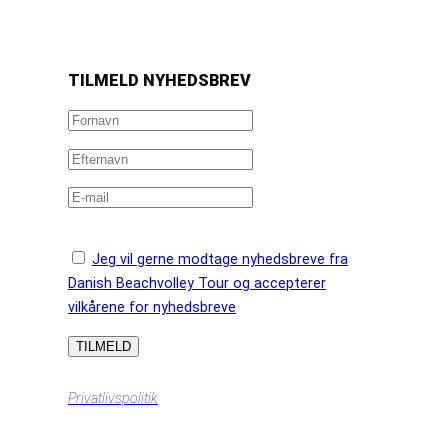
https://www.facebook.com/danishbeachvolleytour
LinkedIn
Instagram
YouTube
TILMELD NYHEDSBREV
Jeg vil gerne modtage nyhedsbreve fra
Danish Beachvolley Tour og accepterer
vilkårene for nyhedsbreve
Privatlivspolitik