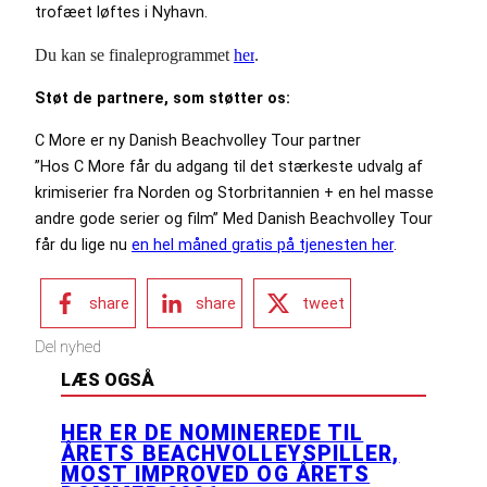
trofæet løftes i Nyhavn.
Du kan se finaleprogrammet
her
.
Støt de partnere, som støtter os:
C More er ny Danish Beachvolley Tour partner
”Hos C More får du adgang til det stærkeste udvalg af
krimiserier fra Norden og Storbritannien + en hel masse
andre gode serier og film” Med Danish Beachvolley Tour
får du lige nu
en hel måned gratis på tjenesten her
.
share
share
tweet
Del nyhed
LÆS OGSÅ
HER ER DE NOMINEREDE TIL
ÅRETS BEACHVOLLEYSPILLER,
MOST IMPROVED OG ÅRETS