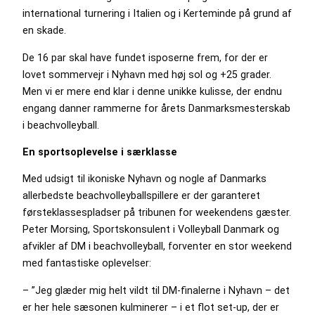
international turnering i Italien og i Kerteminde på grund af
en skade.
De 16 par skal have fundet isposerne frem, for der er
lovet sommervejr i Nyhavn med høj sol og +25 grader.
Men vi er mere end klar i denne unikke kulisse, der endnu
engang danner rammerne for årets Danmarksmesterskab
i beachvolleyball.
En sportsoplevelse i særklasse
Med udsigt til ikoniske Nyhavn og nogle af Danmarks
allerbedste beachvolleyballspillere er der garanteret
førsteklassespladser på tribunen for weekendens gæster.
Peter Morsing, Sportskonsulent i Volleyball Danmark og
afvikler af DM i beachvolleyball, forventer en stor weekend
med fantastiske oplevelser:
– ”Jeg glæder mig helt vildt til DM-finalerne i Nyhavn – det
er her hele sæsonen kulminerer – i et flot set-up, der er