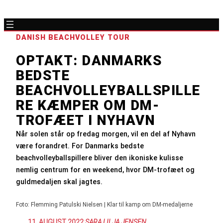
DANISH BEACHVOLLEY TOUR
OPTAKT: DANMARKS
BEDSTE
BEACHVOLLEYBALLSPILLE
RE KÆMPER OM DM-
TROFÆET I NYHAVN
Når solen står op fredag morgen, vil en del af Nyhavn
være forandret. For Danmarks bedste
beachvolleyballspillere bliver den ikoniske kulisse
nemlig centrum for en weekend, hvor DM-trofæet og
guldmedaljen skal jagtes.
Foto: Flemming Patulski Nielsen | Klar til kamp om DM-medaljerne
11. AUGUST 2022
:
SARA LILJA JENSEN