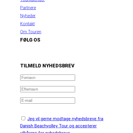
Partnere
Nyheder
Kontakt
Om Touren
FØLG OS
https://www.facebook.com/danishbeachvolleytour
LinkedIn
Instagram
YouTube
TILMELD NYHEDSBREV
Jeg vil gerne modtage nyhedsbreve fra
Danish Beachvolley Tour og accepterer