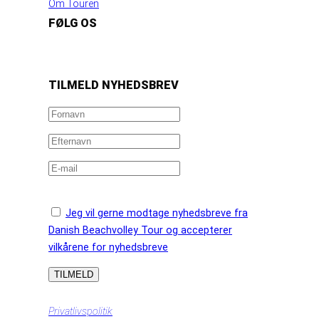
Om Touren
FØLG OS
https://www.facebook.com/danishbeachvolleytour
LinkedIn
Instagram
YouTube
TILMELD NYHEDSBREV
Jeg vil gerne modtage nyhedsbreve fra
Danish Beachvolley Tour og accepterer
vilkårene for nyhedsbreve
Privatlivspolitik