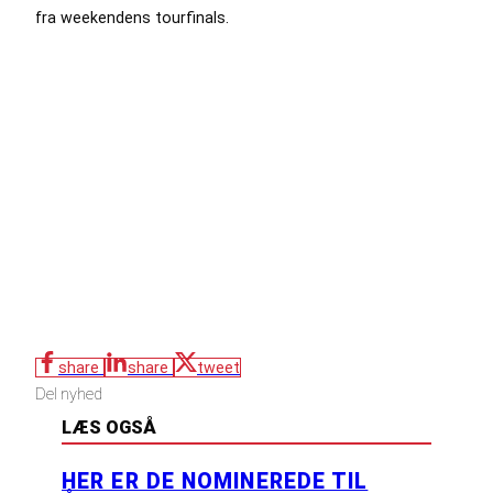
fra weekendens tourfinals.
share
share
tweet
Del nyhed
LÆS OGSÅ
HER ER DE NOMINEREDE TIL