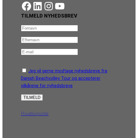
https://www.facebook.com/danishbeachvolleytour
LinkedIn
Instagram
YouTube
TILMELD NYHEDSBREV
Jeg vil gerne modtage nyhedsbreve fra
Danish Beachvolley Tour og accepterer
vilkårene for nyhedsbreve
Privatlivspolitik