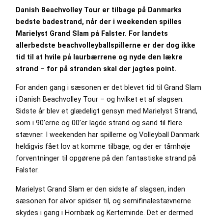
Danish Beachvolley Tour er tilbage på Danmarks
bedste badestrand, når der i weekenden spilles
Marielyst Grand Slam på Falster. For landets
allerbedste beachvolleyballspillerne er der dog ikke
tid til at hvile på laurbærrene og nyde den lækre
strand – for på stranden skal der jagtes point.
For anden gang i sæsonen er det blevet tid til Grand Slam
i Danish Beachvolley Tour – og hvilket et af slagsen.
Sidste år blev et glædeligt gensyn med Marielyst Strand,
som i 90’erne og 00’er lagde strand og sand til flere
stævner. I weekenden har spillerne og Volleyball Danmark
heldigvis fået lov at komme tilbage, og der er tårnhøje
forventninger til opgørene på den fantastiske strand på
Falster.
Marielyst Grand Slam er den sidste af slagsen, inden
sæsonen for alvor spidser til, og semifinalestævnerne
skydes i gang i Hornbæk og Kerteminde. Det er dermed